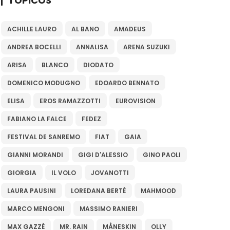
TÓPICOS
ACHILLE LAURO
AL BANO
AMADEUS
ANDREA BOCELLI
ANNALISA
ARENA SUZUKI
ARISA
BLANCO
DIODATO
DOMENICO MODUGNO
EDOARDO BENNATO
ELISA
EROS RAMAZZOTTI
EUROVISION
FABIANO LA FALCE
FEDEZ
FESTIVAL DE SANREMO
FIAT
GAIA
GIANNI MORANDI
GIGI D'ALESSIO
GINO PAOLI
GIORGIA
IL VOLO
JOVANOTTI
LAURA PAUSINI
LOREDANA BERTÈ
MAHMOOD
MARCO MENGONI
MASSIMO RANIERI
MAX GAZZÈ
MR. RAIN
MÅNESKIN
OLLY