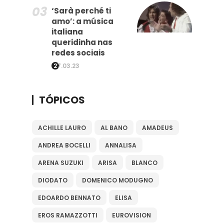
‘Sarà perché ti
amo’: a música
italiana
queridinha nas
redes sociais
27.03.23
TÓPICOS
ACHILLE LAURO
AL BANO
AMADEUS
ANDREA BOCELLI
ANNALISA
ARENA SUZUKI
ARISA
BLANCO
DIODATO
DOMENICO MODUGNO
EDOARDO BENNATO
ELISA
EROS RAMAZZOTTI
EUROVISION