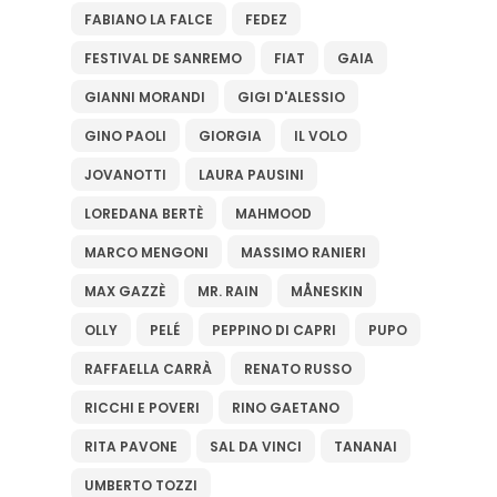
FABIANO LA FALCE
FEDEZ
FESTIVAL DE SANREMO
FIAT
GAIA
GIANNI MORANDI
GIGI D'ALESSIO
GINO PAOLI
GIORGIA
IL VOLO
JOVANOTTI
LAURA PAUSINI
LOREDANA BERTÈ
MAHMOOD
MARCO MENGONI
MASSIMO RANIERI
MAX GAZZÈ
MR. RAIN
MÅNESKIN
OLLY
PELÉ
PEPPINO DI CAPRI
PUPO
RAFFAELLA CARRÀ
RENATO RUSSO
RICCHI E POVERI
RINO GAETANO
RITA PAVONE
SAL DA VINCI
TANANAI
UMBERTO TOZZI