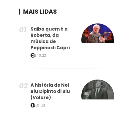
MAIS LIDAS
Saiba quem é a
Roberta, da
música de
Peppino di Capri
26.10.22
A história de Nel
Blu Dipinto di Blu
(Volare)
14.01.21