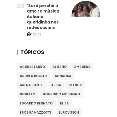
‘Sarà perché ti
amo’: a música
italiana
queridinha nas
redes sociais
27.03.23
TÓPICOS
ACHILLE LAURO
AL BANO
AMADEUS
ANDREA BOCELLI
ANNALISA
ARENA SUZUKI
ARISA
BLANCO
DIODATO
DOMENICO MODUGNO
EDOARDO BENNATO
ELISA
EROS RAMAZZOTTI
EUROVISION