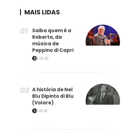
MAIS LIDAS
Saiba quem é a
Roberta, da
música de
Peppino di Capri
26.10.22
A história de Nel
Blu Dipinto di Blu
(Volare)
14.01.21