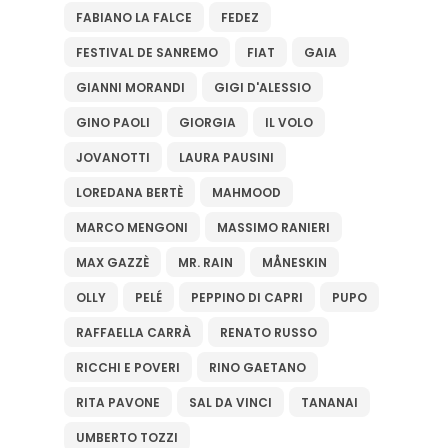
FABIANO LA FALCE
FEDEZ
FESTIVAL DE SANREMO
FIAT
GAIA
GIANNI MORANDI
GIGI D'ALESSIO
GINO PAOLI
GIORGIA
IL VOLO
JOVANOTTI
LAURA PAUSINI
LOREDANA BERTÈ
MAHMOOD
MARCO MENGONI
MASSIMO RANIERI
MAX GAZZÈ
MR. RAIN
MÅNESKIN
OLLY
PELÉ
PEPPINO DI CAPRI
PUPO
RAFFAELLA CARRÀ
RENATO RUSSO
RICCHI E POVERI
RINO GAETANO
RITA PAVONE
SAL DA VINCI
TANANAI
UMBERTO TOZZI