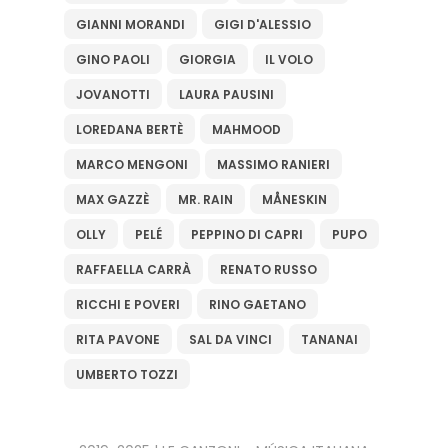
GIANNI MORANDI
GIGI D'ALESSIO
GINO PAOLI
GIORGIA
IL VOLO
JOVANOTTI
LAURA PAUSINI
LOREDANA BERTÈ
MAHMOOD
MARCO MENGONI
MASSIMO RANIERI
MAX GAZZÈ
MR. RAIN
MÅNESKIN
OLLY
PELÉ
PEPPINO DI CAPRI
PUPO
RAFFAELLA CARRÀ
RENATO RUSSO
RICCHI E POVERI
RINO GAETANO
RITA PAVONE
SAL DA VINCI
TANANAI
UMBERTO TOZZI