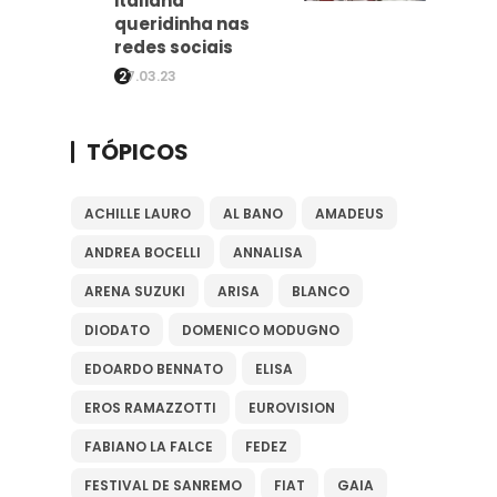
italiana
queridinha nas
redes sociais
27.03.23
TÓPICOS
ACHILLE LAURO
AL BANO
AMADEUS
ANDREA BOCELLI
ANNALISA
ARENA SUZUKI
ARISA
BLANCO
DIODATO
DOMENICO MODUGNO
EDOARDO BENNATO
ELISA
EROS RAMAZZOTTI
EUROVISION
FABIANO LA FALCE
FEDEZ
FESTIVAL DE SANREMO
FIAT
GAIA