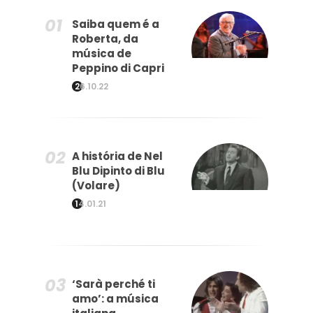
Saiba quem é a
Roberta, da
música de
Peppino di Capri
26.10.22
A história de Nel
Blu Dipinto di Blu
(Volare)
14.01.21
‘Sarà perché ti
amo’: a música