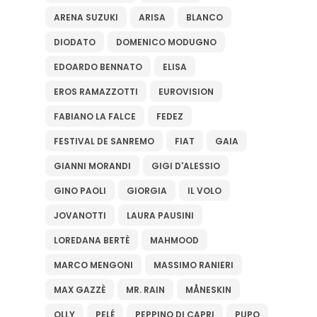
ARENA SUZUKI
ARISA
BLANCO
DIODATO
DOMENICO MODUGNO
EDOARDO BENNATO
ELISA
EROS RAMAZZOTTI
EUROVISION
FABIANO LA FALCE
FEDEZ
FESTIVAL DE SANREMO
FIAT
GAIA
GIANNI MORANDI
GIGI D'ALESSIO
GINO PAOLI
GIORGIA
IL VOLO
JOVANOTTI
LAURA PAUSINI
LOREDANA BERTÈ
MAHMOOD
MARCO MENGONI
MASSIMO RANIERI
MAX GAZZÈ
MR. RAIN
MÅNESKIN
OLLY
PELÉ
PEPPINO DI CAPRI
PUPO