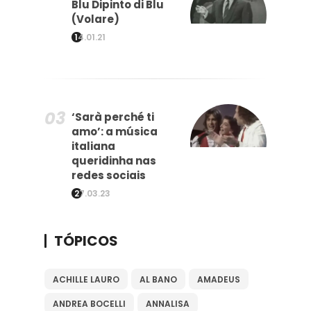
Blu Dipinto di Blu
(Volare)
14.01.21
‘Sarà perché ti
amo’: a música
italiana
queridinha nas
redes sociais
27.03.23
TÓPICOS
ACHILLE LAURO
AL BANO
AMADEUS
ANDREA BOCELLI
ANNALISA