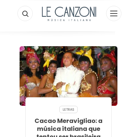
LETRAS
Cacao Meravigliao: a
música italiana que
tentou ser brasileira