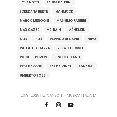
JOVANOTTI
LAURA PAUSINI
LOREDANA BERTÈ
MAHMOOD
MARCO MENGONI
MASSIMO RANIERI
MAX GAZZÈ
MR. RAIN
MÅNESKIN
OLLY
PELÉ
PEPPINO DI CAPRI
PUPO
RAFFAELLA CARRÀ
RENATO RUSSO
RICCHI E POVERI
RINO GAETANO
RITA PAVONE
SAL DA VINCI
TANANAI
UMBERTO TOZZI
2019-2025 | LE CANZONI - MÚSICA ITALIANA