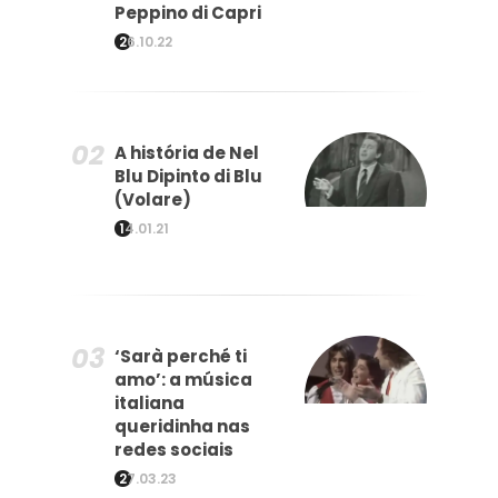
Peppino di Capri
26.10.22
A história de Nel
Blu Dipinto di Blu
(Volare)
14.01.21
‘Sarà perché ti
amo’: a música
italiana
queridinha nas
redes sociais
27.03.23