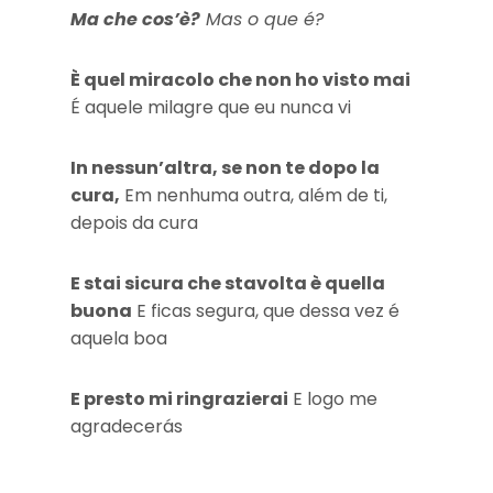
Ma che cos’è?
Mas o que é?
È quel miracolo che non ho visto mai
É aquele milagre que eu nunca vi
In nessun’altra, se non te dopo la
cura,
Em nenhuma outra, além de ti,
depois da cura
E stai sicura che stavolta è quella
buona
E ficas segura, que dessa vez é
aquela boa
E presto mi ringrazierai
E logo me
agradecerás