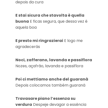
depois da cura
E stai sicura che stavolta è quella
buona
E ficas segura, que dessa vez é
aquela boa
E presto mi ringrazierai
E logo me
agradecerás
Noci, zafferano, lavanda e passiflora
Nozes, açafrão, lavanda e passiflora
Poi ci mettiamo anche del guaranà
Depois colocamos também guaraná
Travasare piano l’essenza su
verdura
Despeje devagar a essência