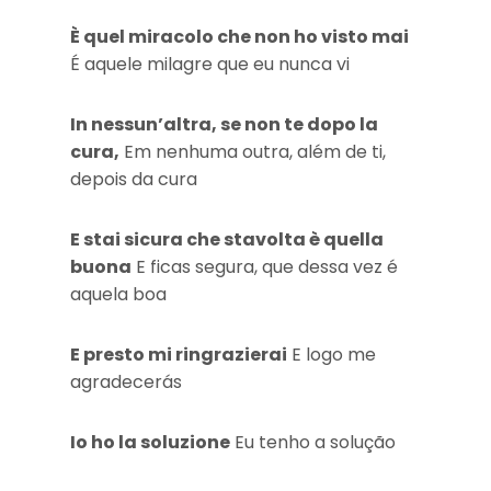
È quel miracolo che non ho visto mai
É aquele milagre que eu nunca vi
In nessun’altra, se non te dopo la
cura,
Em nenhuma outra, além de ti,
depois da cura
E stai sicura che stavolta è quella
buona
E ficas segura, que dessa vez é
aquela boa
E presto mi ringrazierai
E logo me
agradecerás
Io ho la soluzione
Eu tenho a solução