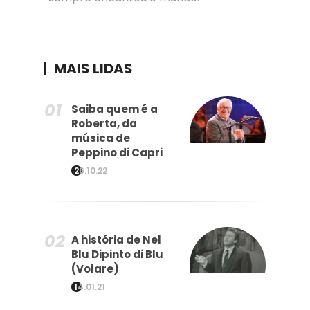
MAIS LIDAS
Saiba quem é a
Roberta, da
música de
Peppino di Capri
26.10.22
A história de Nel
Blu Dipinto di Blu
(Volare)
14.01.21