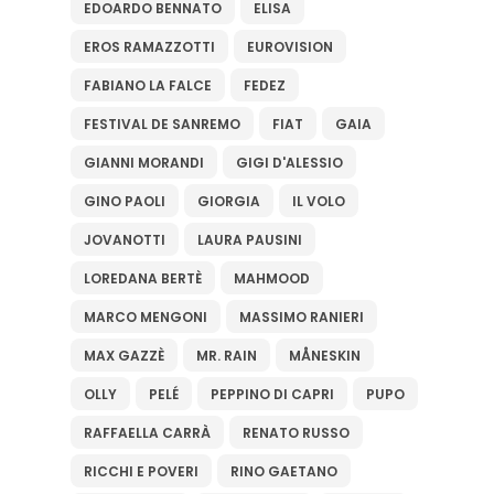
EDOARDO BENNATO
ELISA
EROS RAMAZZOTTI
EUROVISION
FABIANO LA FALCE
FEDEZ
FESTIVAL DE SANREMO
FIAT
GAIA
GIANNI MORANDI
GIGI D'ALESSIO
GINO PAOLI
GIORGIA
IL VOLO
JOVANOTTI
LAURA PAUSINI
LOREDANA BERTÈ
MAHMOOD
MARCO MENGONI
MASSIMO RANIERI
MAX GAZZÈ
MR. RAIN
MÅNESKIN
OLLY
PELÉ
PEPPINO DI CAPRI
PUPO
RAFFAELLA CARRÀ
RENATO RUSSO
RICCHI E POVERI
RINO GAETANO