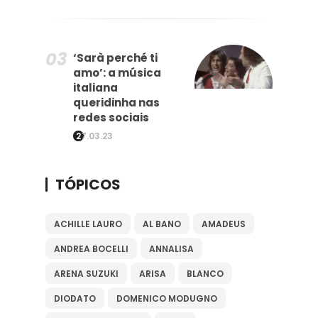
‘Sarà perché ti
amo’: a música
italiana
queridinha nas
redes sociais
27.03.23
TÓPICOS
ACHILLE LAURO
AL BANO
AMADEUS
ANDREA BOCELLI
ANNALISA
ARENA SUZUKI
ARISA
BLANCO
DIODATO
DOMENICO MODUGNO