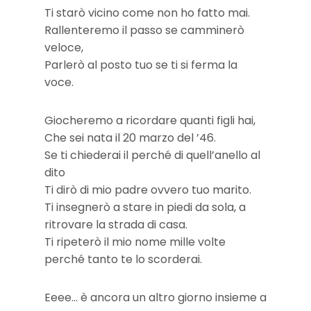
Ti starò vicino come non ho fatto mai.
Rallenteremo il passo se camminerò
veloce,
Parlerò al posto tuo se ti si ferma la
voce.
Giocheremo a ricordare quanti figli hai,
Che sei nata il 20 marzo del ’46.
Se ti chiederai il perché di quell’anello al
dito
Ti dirò di mio padre ovvero tuo marito.
Ti insegnerò a stare in piedi da sola, a
ritrovare la strada di casa.
Ti ripeterò il mio nome mille volte
perché tanto te lo scorderai.
Eeee… è ancora un altro giorno insieme a