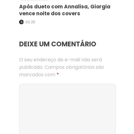
Após dueto com Annalisa, Giorgia
vence noite dos covers
14.02.25
DEIXE UM COMENTÁRIO
O seu endereço de e-mail não será
publicado.
Campos obrigatórios são
marcados com
*