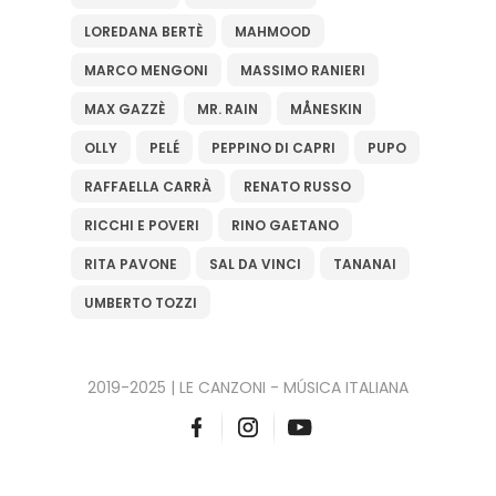
LOREDANA BERTÈ
MAHMOOD
MARCO MENGONI
MASSIMO RANIERI
MAX GAZZÈ
MR. RAIN
MÅNESKIN
OLLY
PELÉ
PEPPINO DI CAPRI
PUPO
RAFFAELLA CARRÀ
RENATO RUSSO
RICCHI E POVERI
RINO GAETANO
RITA PAVONE
SAL DA VINCI
TANANAI
UMBERTO TOZZI
2019-2025 | LE CANZONI - MÚSICA ITALIANA