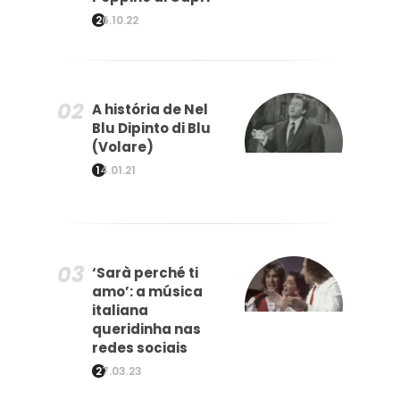
26.10.22
A história de Nel
Blu Dipinto di Blu
(Volare)
14.01.21
‘Sarà perché ti
amo’: a música
italiana
queridinha nas
redes sociais
27.03.23