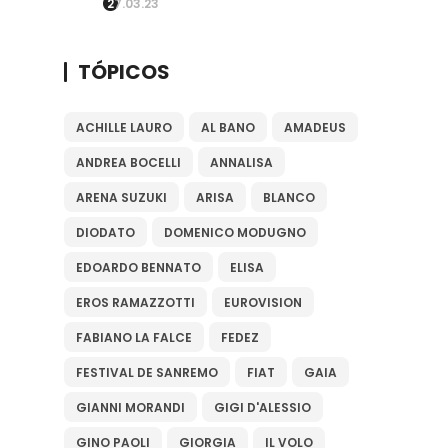
27.03.23
TÓPICOS
ACHILLE LAURO
AL BANO
AMADEUS
ANDREA BOCELLI
ANNALISA
ARENA SUZUKI
ARISA
BLANCO
DIODATO
DOMENICO MODUGNO
EDOARDO BENNATO
ELISA
EROS RAMAZZOTTI
EUROVISION
FABIANO LA FALCE
FEDEZ
FESTIVAL DE SANREMO
FIAT
GAIA
GIANNI MORANDI
GIGI D'ALESSIO
GINO PAOLI
GIORGIA
IL VOLO