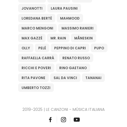
JOVANOTTI
LAURA PAUSINI
LOREDANA BERTÈ
MAHMOOD
MARCO MENGONI
MASSIMO RANIERI
MAX GAZZÈ
MR. RAIN
MÅNESKIN
OLLY
PELÉ
PEPPINO DI CAPRI
PUPO
RAFFAELLA CARRÀ
RENATO RUSSO
RICCHI E POVERI
RINO GAETANO
RITA PAVONE
SAL DA VINCI
TANANAI
UMBERTO TOZZI
2019-2025 | LE CANZONI - MÚSICA ITALIANA