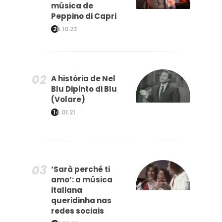
música de
Peppino di Capri
26.10.22
A história de Nel
Blu Dipinto di Blu
(Volare)
14.01.21
‘Sarà perché ti
amo’: a música
italiana
queridinha nas
redes sociais