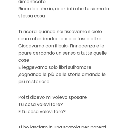
dimenticato
Ricordati che io, ricordati che tu siamo la
stessa cosa
Ti ricordi quando noi fissavamo il cielo
scuro
chiedendoci cosa ci fosse oltre
Giocavamo con il buio, l’innocenza e le
paure
cercando un senso a tutte quelle
cose
E leggevamo solo libri sull’amore
,sognando le più belle storie
amando le
più misteriose
Poi ti dicevo mi volevo sposare
Tu cosa volevi fare?
E tu cosa volevi fare?
Ti ho lasciato in una scatola per poterti