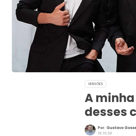
VERSÕES
A minha 
desses 
Por:
Gustavo Goss
15.10.20