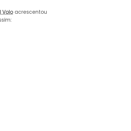
l Volo
acrescentou
ssim: