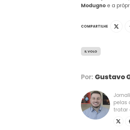
Modugno
e a própr
COMPARTILHE
IL VOLO
Gustavo 
Por:
Jornal
pelas 
trata