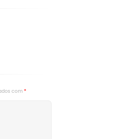
cados com
*