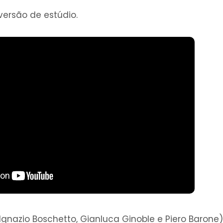
versão de estúdio.
Ignazio Boschetto, Gianluca Ginoble e Piero Barone)