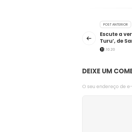
POST ANTERIOR
Escute a ver
Turu’, de Sa
17.10.20
DEIXE UM COM
O seu endereço de e-