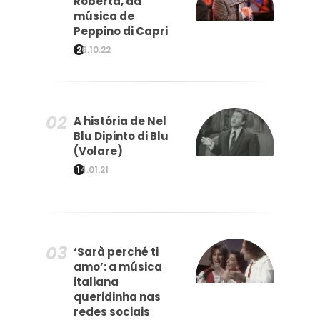
Roberta, da
música de
Peppino di Capri
26.10.22
A história de Nel
Blu Dipinto di Blu
(Volare)
14.01.21
‘Sarà perché ti
amo’: a música
italiana
queridinha nas
redes sociais