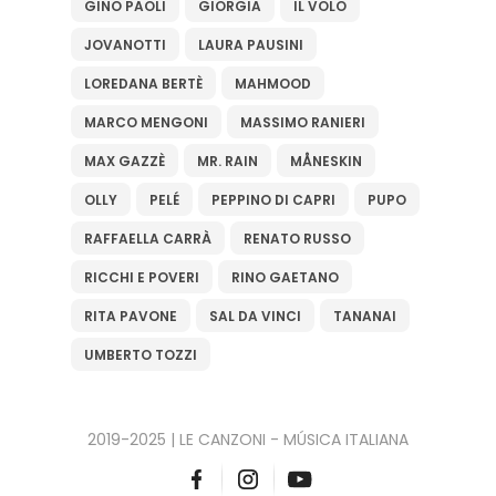
GINO PAOLI
GIORGIA
IL VOLO
JOVANOTTI
LAURA PAUSINI
LOREDANA BERTÈ
MAHMOOD
MARCO MENGONI
MASSIMO RANIERI
MAX GAZZÈ
MR. RAIN
MÅNESKIN
OLLY
PELÉ
PEPPINO DI CAPRI
PUPO
RAFFAELLA CARRÀ
RENATO RUSSO
RICCHI E POVERI
RINO GAETANO
RITA PAVONE
SAL DA VINCI
TANANAI
UMBERTO TOZZI
2019-2025 | LE CANZONI - MÚSICA ITALIANA