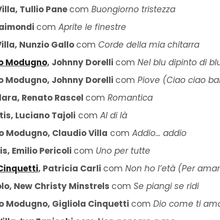
illa, Tullio Pane
com
Buongiorno tristezza
aimondi
com
Aprite le finestre
illa, Nunzio Gallo
com
Corde della mia chitarra
o Modugno
, Johnny Dorelli
com
Nel blu dipinto di bl
 Modugno, Johnny Dorelli
com
Piove (Ciao ciao b
lara, Renato Rascel
com
Romantica
is, Luciano Tajoli
com
Al di là
 Modugno, Claudio Villa
com
Addio… addio
s, Emilio Pericoli
com
Uno per tutte
Cinquetti
, Patricia Carli
com
Non ho l’età (Per amar
lo, New Christy Minstrels
com
Se piangi se ridi
 Modugno, Gigliola Cinquetti
com
Dio come ti am