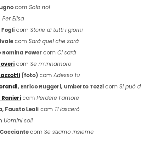
tugno
com
Solo noi
m
Per Elisa
 Fogli
com
Storie di tutti i giorni
ivale
com
Sarà quel che sarà
 Romina Power
com
Ci sarà
Poveri
com
Se m’innamoro
azzotti
(foto)
com
Adesso tu
orandi
, Enrico Ruggeri, Umberto Tozzi
com
Si può d
Ranieri
com
Perdere l’amore
, Fausto Leali
com
Ti lascerò
m
Uomini soli
 Cocciante
com
Se stiamo insieme