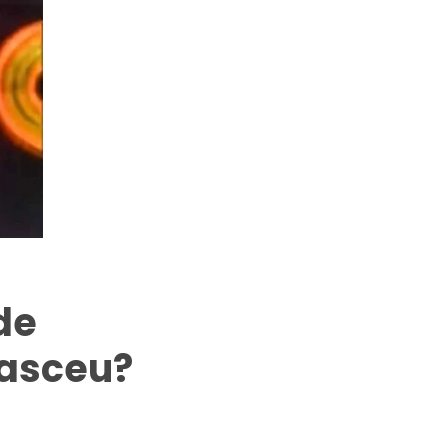
de
nasceu?