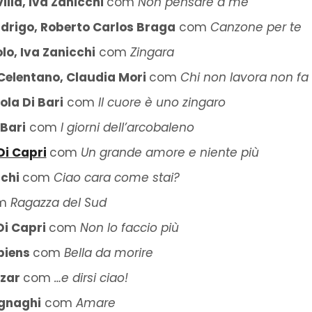
illa, Iva Zanicchi
com
Non pensare a me
ndrigo, Roberto Carlos Braga
com
Canzone per te
lo, Iva Zanicchi
com
Zingara
Celentano, Claudia Mori
com
Chi non lavora non fa
ola Di Bari
com
Il cuore è uno zingaro
 Bari
com
I giorni dell’arcobaleno
Di Capri
com
Un grande amore e niente più
cchi
com
Ciao cara come stai?
m
Ragazza del Sud
Di Capri
com
Non lo faccio più
piens
com
Bella da morire
azar
com
…e dirsi ciao!
gnaghi
com
Amare