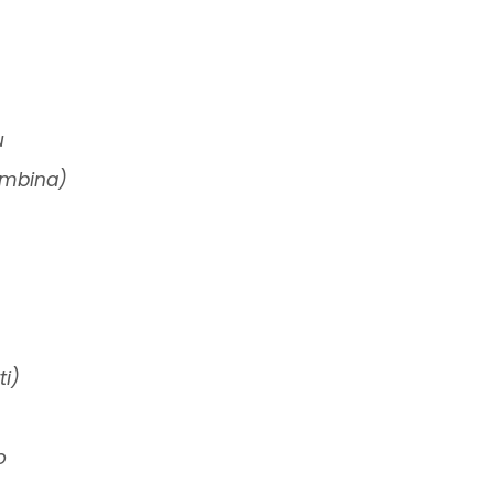
u
ambina)
ti)
o