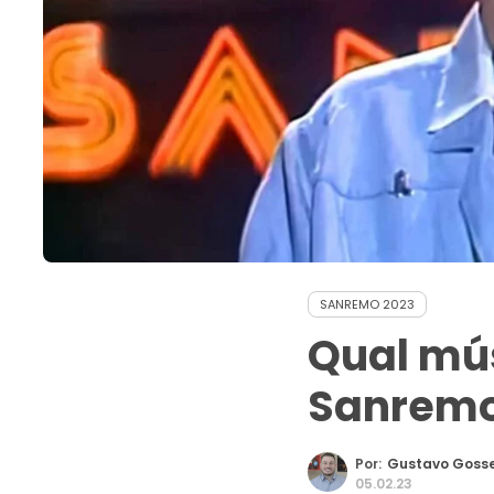
SANREMO 2023
Qual mús
Sanremo
Por:
Gustavo Goss
05.02.23