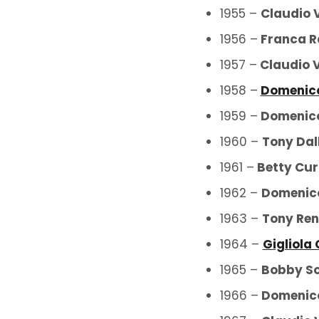
1955 –
Claudio V
1956 –
Franca R
1957 –
Claudio V
1958 –
Domenic
1959 –
Domenico
1960 –
Tony Dal
1961 –
Betty Curt
1962 –
Domenico
1963 –
Tony Reni
1964 –
Gigliola 
1965 –
Bobby So
1966 –
Domenico