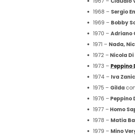
1967 –
Claudio V
1968 –
Sergio E
1969 –
Bobby So
1970 –
Adriano 
1971 –
Nada, Nic
1972 –
Nicola Di
1973 –
Peppino 
1974 –
Iva Zani
1975 –
Gilda
co
1976 –
Peppino 
1977 –
Homo Sa
1978 –
Matia B
1979 –
Mino Ver