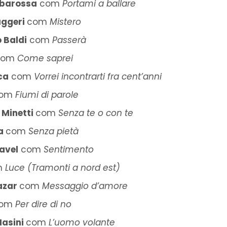
rbarossa
com
Portami a ballare
uggeri
com
Mistero
 Baldi
com
Passerà
com
Come saprei
ca
com
Vorrei incontrarti fra cent’anni
om
Fiumi di parole
 Minetti
com
Senza te o con te
a
com
Senza pietà
avel
com
Sentimento
m
Luce (Tramonti a nord est)
azar
com
Messaggio d’amore
om
Per dire di no
asini
com
L’uomo volante