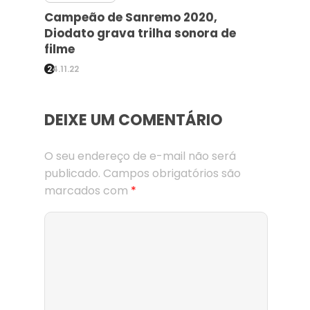
Campeão de Sanremo 2020,
Diodato grava trilha sonora de
filme
24.11.22
DEIXE UM COMENTÁRIO
O seu endereço de e-mail não será
publicado.
Campos obrigatórios são
marcados com
*