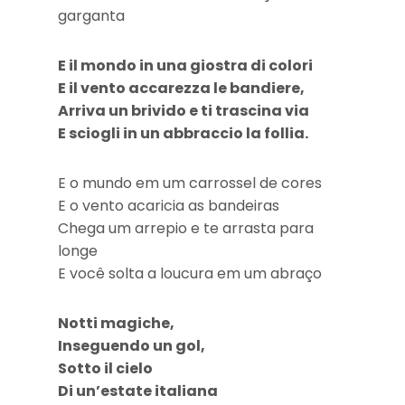
garganta
E il mondo in una giostra di colori
E il vento accarezza le bandiere,
Arriva un brivido e ti trascina via
E sciogli in un abbraccio la follia.
E o mundo em um carrossel de cores
E o vento acaricia as bandeiras
Chega um arrepio e te arrasta para
longe
E você solta a loucura em um abraço
Notti magiche,
Inseguendo un gol,
Sotto il cielo
Di un’estate italiana