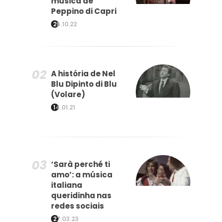
música de
Peppino di Capri
26.10.22
A história de Nel
Blu Dipinto di Blu
(Volare)
14.01.21
‘Sarà perché ti
amo’: a música
italiana
queridinha nas
redes sociais
27.03.23