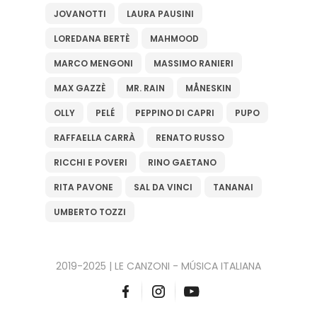
JOVANOTTI
LAURA PAUSINI
LOREDANA BERTÈ
MAHMOOD
MARCO MENGONI
MASSIMO RANIERI
MAX GAZZÈ
MR. RAIN
MÅNESKIN
OLLY
PELÉ
PEPPINO DI CAPRI
PUPO
RAFFAELLA CARRÀ
RENATO RUSSO
RICCHI E POVERI
RINO GAETANO
RITA PAVONE
SAL DA VINCI
TANANAI
UMBERTO TOZZI
2019-2025 | LE CANZONI - MÚSICA ITALIANA